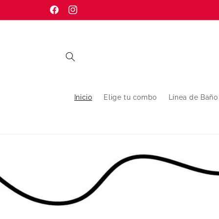
Ir
directamente
Facebook
Instagram
al contenido
Inicio
Elige tu combo
Línea de Baño