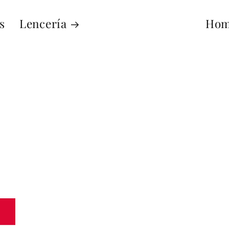
s
Lencería
Hom