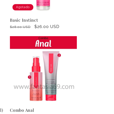
Agotado
Basic Instinct
Precio
Precio
$26.00 USD
$28.00 USD
habitual
de
oferta
l)
Combo Anal