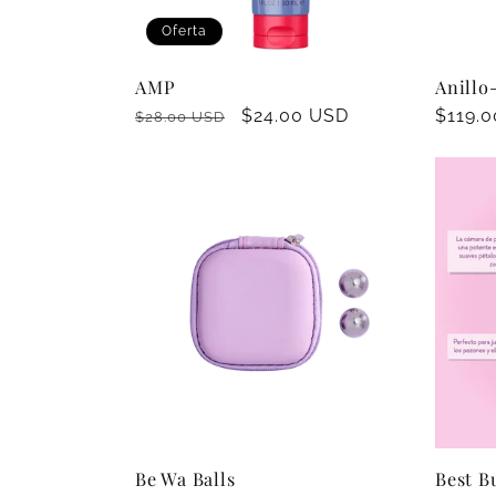
Oferta
AMP
Anillo
Precio
Precio
$24.00 USD
Precio
$119.
$28.00 USD
habitual
de
habitu
oferta
Be Wa Balls
Best B