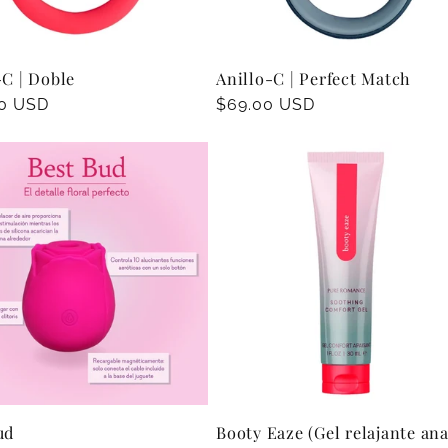
-C | Doble
Anillo-C | Perfect Match
00 USD
Precio
$69.00 USD
al
habitual
ud
Booty Eaze (Gel relajante ana